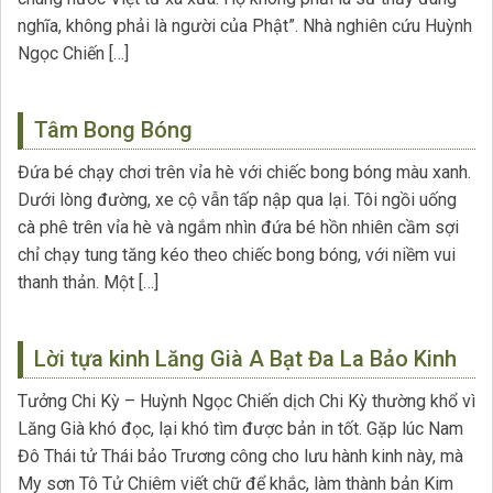
nghĩa, không phải là người của Phật”. Nhà nghiên cứu Huỳnh
Ngọc Chiến […]
Tâm Bong Bóng
Đứa bé chạy chơi trên vỉa hè với chiếc bong bóng màu xanh.
Dưới lòng đường, xe cộ vẫn tấp nập qua lại. Tôi ngồi uống
cà phê trên vỉa hè và ngắm nhìn đứa bé hồn nhiên cầm sợi
chỉ chạy tung tăng kéo theo chiếc bong bóng, với niềm vui
thanh thản. Một […]
Lời tựa kinh Lăng Già A Bạt Đa La Bảo Kinh
Tưởng Chi Kỳ – Huỳnh Ngọc Chiến dịch Chi Kỳ thường khổ vì
Lăng Già khó đọc, lại khó tìm được bản in tốt. Gặp lúc Nam
Đô Thái tử Thái bảo Trương công cho lưu hành kinh này, mà
My sơn Tô Tử Chiêm viết chữ để khắc, làm thành bản Kim