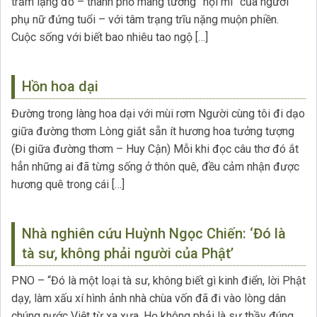
trầm lặng đó – thành phố mang tướng ”nội mi” của người
phụ nữ đứng tuổi – với tâm trạng trĩu nặng muộn phiền.
Cuộc sống với biết bao nhiêu tao ngộ […]
Hồn hoa dại
Đường trong làng hoa dại với mùi rơm Người cùng tôi đi dạo
giữa đường thơm Lòng giắt sẵn ít hương hoa tưởng tượng
(Đi giữa đường thơm – Huy Cận) Mỗi khi đọc câu thơ đó ắt
hẳn những ai đã từng sống ở thôn quê, đều cảm nhận được
hương quê trong cái […]
Nhà nghiên cứu Huỳnh Ngọc Chiến: ‘Đó là
tà sư, không phải người của Phật’
PNO – “Đó là một loại tà sư, không biết gì kinh điển, lời Phật
dạy, làm xấu xí hình ảnh nhà chùa vốn đã đi vào lòng dân
chúng nước Việt từ xa xưa. Họ không phải là sư thầy đúng