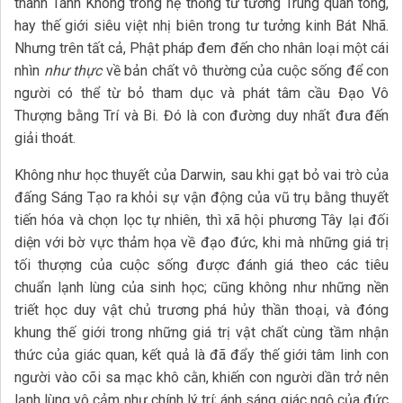
thành Tánh Không trong hệ thống tư tưởng Trung quán tông,
hay thế giới siêu việt nhị biên trong tư tưởng kinh Bát Nhã.
Nhưng trên tất cả, Phật pháp đem đến cho nhân loại một cái
nhìn
như thực
về bản chất vô thường của cuộc sống để con
người có thể từ bỏ tham dục và phát tâm cầu Đạo Vô
Thượng bằng Trí và Bi. Đó là con đường duy nhất đưa đến
giải thoát.
Không như học thuyết của Darwin, sau khi gạt bỏ vai trò của
đấng Sáng Tạo ra khỏi sự vận động của vũ trụ bằng thuyết
tiến hóa và chọn lọc tự nhiên, thì xã hội phương Tây lại đối
diện với bờ vực thảm họa về đạo đức, khi mà những giá trị
tối thượng của cuộc sống được đánh giá theo các tiêu
chuẩn lạnh lùng của sinh học; cũng không như những nền
triết học duy vật chủ trương phá hủy thần thoại, và đóng
khung thế giới trong những giá trị vật chất cùng tầm nhận
thức của giác quan, kết quả là đã đẩy thế giới tâm linh con
người vào cõi sa mạc khô cằn, khiến con người dần trở nên
lạnh lùng vô cảm như chính lý trí; ánh sáng giác ngộ của đức