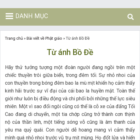
DANH MỤC
Trang chủ
»
Bài viết về Phật giáo
»
Từ ánh Bồ Đề
Từ ánh Bồ Đề
Hãy thử tưởng tượng một đoàn người đang ngồi trên một
chiếc thuyền trôi giữa biển, trong đêm tối. Sự nhỏ nhoi của
con thuyền trong bóng đêm bao la mù mịt khiến họ cảm thấy
kinh hãi trước sự vĩ đại của cái bao la huyền mật. Toàn thế
giới như luôn bị điều động và chi phối bởi những thế lực siêu
nhiên. Một vì sao đổi ngôi cũng có thể là cỗ xe của đấng Tối
Cao đang di chuyển, một tia chớp cũng trở thành cơn thịnh
nộ của thần linh, một tiếng sóng vỗ cũng là âm thanh của
yêu ma quỷ quái. Con người dễ hoang mang vì cảm thấy
mình quá nhỏ nhoi trước vũ trụ mịt mùng. Họ đốt lửa và hiến