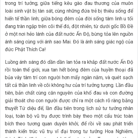
trong trí tưởng; giữa tiếng kêu gào đau thương của muôn
loài sinh vật bị tàn sát, cùng những đứa trẻ bị thiêu sống để
hiến tế thần linh; giữa bóng đêm của đời sống tâm linh u tối
đang tràn ngập trên cõi thế đó, đột nhiên, từ dưới gốc Bồ Đề
ở một nơi hẻo lánh của đất nước Ấn Độ, bừng tỏa lên nguồn
ánh sáng cùng với ánh sao Mai. Đó là ánh sáng giác ngộ của
đức Phật Thích Ca!
Luồng ánh sáng đó dần dần lan tỏa ra khắp đất nước Ấn Độ
rồi toàn thế giới, xua tan hết bóng đêm của huyền thoại đã
bủa vây tâm trí con người hơn mấy ngàn năm, và quét sạch
tất cả thần linh về cõi không hư của trí tưởng tượng. Lần đầu
tiên, bản chất cùng căn nguyên của khổ đau và con đường
giải thoát cho con người được chỉ ra một cách rõ ràng bằng
thuyết Tứ diệu đế; lần đầu tiên trong lịch sử tư tưởng nhân
loại, toàn bộ vũ trụ được trình bày theo một cấu trúc toàn
bích theo tương quan duyên khởi; để rồi về sau phát triển
thành kiến trúc vũ trụ vĩ đại trong tư tưởng Hoa Nghiêm,