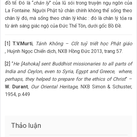
đồ tể. Đó là “
chân lý
” của lũ sói trong truyện ngụ ngôn của
La Fontaine. Người Phật tử chân chính không thể sống theo
chân lý đó, mà sống theo chân lý khác : đó là chân lý tỏa ra
từ ánh sáng giác ngộ của Đức Thế Tôn, dưới gốc Bồ Đề.
[1]
T.V.Murti
,
Tánh Không – Cốt tuỷ triết học Phật giáo
, Huỳnh Ngọc Chiến dịch, NXB Hồng Đức 2013, trang 57.
[2]
“
He [Ashoka] sent Buddhist missionaries to all parts of
India and Ceylon, even to Syria, Egypt and Greece, where,
perhaps, they helped to prepare for the ethics of Christ
” –
W. Durant
,
Our Oriental Heritage
, NXB Simon & Schuster,
1954, p.449
Thảo luận