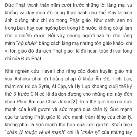
Đức Phật thanh thản mĩm cười trước những lời lăng mạ, vu
khống và dạy môn đồ cũng thực hành như thế. Đây là hình
ảnh dường như chỉ có trong Phật giáo. Như cánh sen nở
trong bùn, hay con ngỗng bơi trong hồ nước, không có gì làm
cho ô nhiễm được. Bởi vậy, những người nào tự cho rằng
mình “
hộ pháp
” bằng cách lăng mạ những tôn giáo khác- chỉ
vì tôn giáo đó đả kích Phật giáo- là đã hoàn toàn đi sai tông
chỉ của Đức Phật.
Nhà nghiên cứu Havell cho rằng các đoàn truyền giáo mà
vua Ashoka phái đi hoằng pháp ở khắp Ấn Độ, Tích Lan,
thậm chí tới cả Syria, Ai Cập, và Hy Lạp khoảng cuối thế kỷ
thứ 3 trước C.N có lẽ đã dọn đường cho những nơi này đón
nhận Phúc Âm của Chúa Jesus
[2]
. Trên thế giới luôn có sức
mạnh của lưỡi gươm và sức mạnh của chân lý. Sức mạnh
của tư tưởng Phật giáo là sức mạnh trầm lặng của chân lý,
không phải là sức mạnh thô bạo của lưỡi gươm. Khẩu hiệu
“
chân lý thuộc về kẻ mạnh
” chỉ là “
chân lý
” của những tay