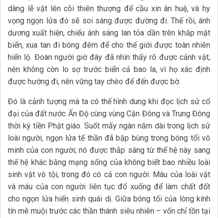
dâng lễ vật lên cõi thiên thượng để cầu xin ân huệ, và hy
vọng ngọn lửa đó sẽ soi sáng được đường đi. Thế rồi, ánh
dương xuất hiện, chiếu ánh sáng lan tỏa dần trên khắp mặt
biển, xua tan đi bóng đêm để cho thế giới được toàn nhiên
hiển lộ. Đoàn người giờ đây đã nhìn thấy rõ được cảnh vật,
nên không còn lo sợ trước biển cả bao la, vì họ xác định
được hướng đi, nên vững tay chèo để đến được bờ.
Đó là cảnh tượng mà ta có thể hình dung khi đọc lịch sử cổ
đại của đất nước Ấn Độ cùng vùng Cận Đông và Trung Đông
thời kỳ tiền Phật giáo. Suốt mấy ngàn năm dài trong lịch sử
loài người, ngọn lửa tế thần đã bập bùng trong bóng tối vô
minh của con người; nó được thắp sáng từ thế hệ này sang
thế hệ khác bằng mạng sống của không biết bao nhiều loài
sinh vật vô tội, trong đó có cả con người. Máu của loài vật
và máu của con người liên tục đổ xuống để làm chất đốt
cho ngọn lửa hiến sinh quái dị. Giữa bóng tối của lòng kính
tín mê muội trước các thần thánh siêu nhiên – vốn chỉ tồn tại