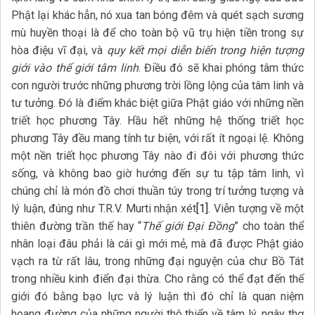
Phật lại khác hẳn, nó xua tan bóng đêm và quét sạch sương
mù huyền thoại là để cho toàn bộ vũ trụ hiện tiền trong sự
hòa điệu vĩ đại, và
quy kết mọi diễn biến trong hiện tượng
giới vào thế giới tâm linh
. Điều đó sẽ khai phóng tâm thức
con người trước những phương trời lồng lộng của tâm linh và
tư tưởng. Đó là điểm khác biệt giữa Phật giáo với những nền
triết học phương Tây. Hầu hết những hệ thống triết học
phương Tây đều mang tính tư biện, với rất ít ngoại lệ. Không
một nền triết học phương Tây nào đi đôi với phương thức
sống, và không bao giờ hướng đến sự tu tập tâm linh, vì
chúng chỉ là món đồ chơi thuần túy trong trí tưởng tượng và
lý luận, đúng như T.R.V. Murti nhận xét
[1]
. Viễn tượng về một
thiên đường trần thế hay “
Thế giới Đại Đồng
” cho toàn thể
nhân loại đâu phải là cái gì mới mẻ, mà đã được Phật giáo
vạch ra từ rất lâu, trong những đại nguyện của chư Bồ Tát
trong nhiều kinh điển đại thừa. Cho rằng có thể đạt đến thế
giới đó bằng bạo lực và lý luận thì đó chỉ là quan niệm
hoang đường của những người thô thiển về tâm lý, ngây thơ