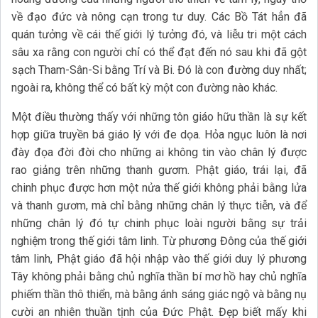
về đạo đức và nông cạn trong tư duy. Các Bồ Tát hẳn đã
quán tưởng về cái thế giới lý tưởng đó, và liễu tri một cách
sâu xa rằng con người chỉ có thể đạt đến nó sau khi đã gột
sạch Tham-Sân-Si bằng Trí và Bi. Đó là con đường duy nhất;
ngoài ra, không thể có bất kỳ một con đường nào khác.
Một điều thường thấy với những tôn giáo hữu thần là sự kết
hợp giữa truyền bá giáo lý với đe dọa. Hỏa ngục luôn là nơi
đày đọa đời đời cho những ai không tin vào chân lý được
rao giảng trên những thanh gươm. Phật giáo, trái lại, đã
chinh phục được hơn một nửa thế giới không phải bằng lửa
và thanh gươm, mà chỉ bằng những chân lý thực tiễn, và để
những chân lý đó tự chinh phục loài người bằng sự trải
nghiệm trong thế giới tâm linh. Từ phương Đông của thế giới
tâm linh, Phật giáo đã hội nhập vào thế giới duy lý phương
Tây không phải bằng chủ nghĩa thần bí mơ hồ hay chủ nghĩa
phiếm thần thô thiển, mà bằng ánh sáng giác ngộ và bằng nụ
cười an nhiên thuần tịnh của Đức Phật. Đẹp biết mấy khi