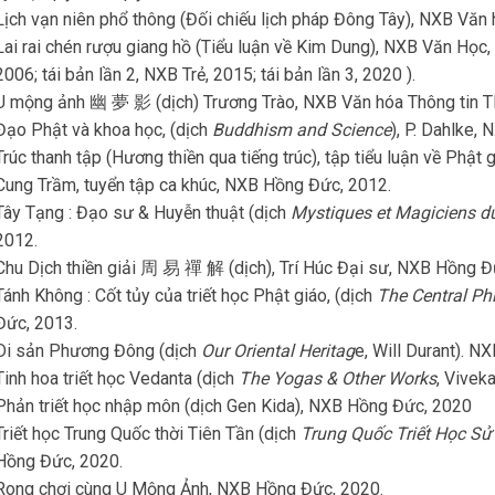
Lịch vạn niên phổ thông (Đối chiếu lịch pháp Đông Tây), NXB Văn
Lai rai chén rượu giang hồ (Tiểu luận về Kim Dung), NXB Văn Học
2006; tái bản lần 2, NXB Trẻ, 2015; tái bản lần 3, 2020 ).
U mộng ảnh 幽 夢 影 (dịch) Trương Trào, NXB Văn hóa Thông tin 
Đạo Phật và khoa học, (dịch
Buddhism and Science
), P. Dahlke,
Trúc thanh tập (Hương thiền qua tiếng trúc), tập tiểu luận về Phật 
Cung Trầm, tuyển tập ca khúc, NXB Hồng Đức, 2012.
Tây Tạng : Đạo sư & Huyễn thuật (dịch
Mystiques et Magiciens du
2012.
Chu Dịch thiền giải 周 易 禪 解 (dịch), Trí Húc Đại sư, NXB Hồng Đ
Tánh Không : Cốt tủy của triết học Phật giáo, (dịch
The Central Ph
Đức, 2013.
Di sản Phương Đông (dịch
Our Oriental Heritag
e, Will Durant). N
Tinh hoa triết học Vedanta (dịch
The Yogas & Other Works
, Vivek
Phản triết học nhập môn (dịch Gen Kida), NXB Hồng Đức, 2020
Triết học Trung Quốc thời Tiên Tần (dịch
Trung Quốc Triết Học Sử
Hồng Đức, 2020.
Rong chơi cùng U Mộng Ảnh, NXB Hồng Đức, 2020.