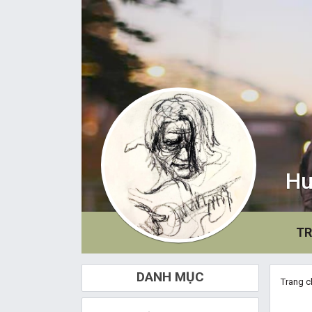
Hu
TR
DANH MỤC
Trang c