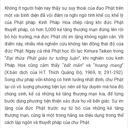
Không ít người hiện nay thấy sự suy thoái của đạo Phật trên
một vài bình diện đã vội đâm ra nghi ngờ tính khế cơ, khế lý
của Phật pháp. Kinh Pháp Hoa chép rằng khi đức Phật
thuyết pháp, có hơn 5,000 kẻ tăng thượng mạn đứng lên rời
bỏ hội trường, mà đức Phật chỉ im lặng không ngăn cản. Về
điểm này, nhiều nhà nghiên cứu không tán đồng thái độ của
đức Phật. Ngay cả nhà Phật học lỗi lạc Kimura Taiken trong
“
Đại thừa Phật giáo tư tưởng luận
”, khi nghiên cứu kinh
Pháp Hoa cũng cảm thấy “
bất mãn
” và “
hoang mang
”
(X.bản dịch của H.T. Thích Quảng Độ, 1969, tr, 291-292).
Song chư pháp vốn không có hình tướng nhất định, chư Phật
lại có vô lượng phương tiện lực nên sẽ tùy duyên mà hóa độ
chúng sinh, kể cả những kẻ tăng thượng mạn kia, để từng
bước dùng phương tiện thiện xảo đưa họ về bến giác. Sự im
lặng của đức Phật trước sự từ bỏ của những kẻ tăng
thượng mạn, cũng là một trong hằng sa diệu dụng trong thể
cách lập ngôn và thuyết pháp của chư Phật.