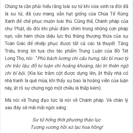
Chúng ta cần phải hiểu rằng loài sư tử khi vừa sinh ra đời đã
là sư tử, đã cưu mang sẵn hạt giống của Chúa Tể Rừng
Xanh để chế phục muôn loài thú. Cũng thế, Chánh pháp của
chư Phật, dù đôi khi phải đắm chìm trong những cơn pháp
nạn, vẫn hàm chứa diệu lực thù thắng thượng thừa của sự
Toàn Giác để nhiếp phục được tất cả các tà thuyết. Tăng
Triệu, trong lời tựa cho tác phẩm Trung Luận của Bồ Tát
Long Thọ, nói : “
Phù bách lương chi cấu hưng, tắc bỉ mao tỳ
chi trắc lậu; đỗ tư luận chi hoằng khoáng, tắc tri thiên ngộ
chi bỉ bội.
(Kìa lúc trăm cột được dựng lên, ắt thấy nhà cỏ
nhà tranh là quê mùa; khi thấy sự bao la hoằng viễn của luận
này, ắt rõ sự chứng ngộ một chiều là thấp kém).
Mà nói về Trung đạo tức là nói về Chánh pháp. Và chân lý
sau đây sẽ mãi mãi ngời sáng :
Sư tử hống thời phương thảo lục
Tượng vương hồi xứ lạc hoa hồng!