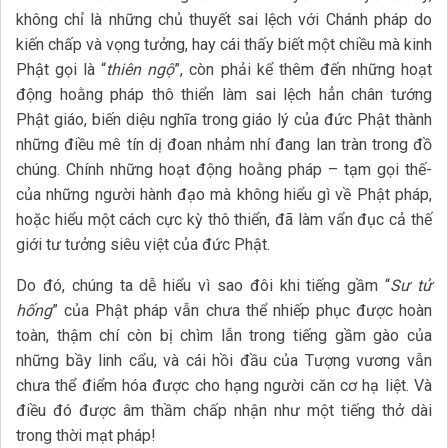
không chỉ là những chủ thuyết sai lệch với Chánh pháp do
kiến chấp và vọng tưởng, hay cái thấy biết một chiều mà kinh
Phật gọi là “
thiên ngộ
”, còn phải kể thêm đến những hoạt
động hoằng pháp thô thiển làm sai lệch hẳn chân tướng
Phật giáo, biến diệu nghĩa trong giáo lý của đức Phật thành
những điều mê tín dị đoan nhảm nhí đang lan tràn trong đồ
chúng. Chính những hoạt động hoằng pháp – tạm gọi thế-
của những người hành đạo mà không hiểu gì về Phật pháp,
hoặc hiểu một cách cực kỳ thô thiển, đã làm vẩn đục cả thế
giới tư tưởng siêu việt của đức Phật.
Do đó, chúng ta dễ hiểu vì sao đôi khi tiếng gầm “
Sư tử
hống
” của Phật pháp vẫn chưa thể nhiếp phục được hoàn
toàn, thậm chí còn bị chìm lẫn trong tiếng gầm gào của
những bầy linh cẩu, và cái hồi đầu của Tượng vương vẫn
chưa thể điểm hóa được cho hạng người căn cơ hạ liệt. Và
điều đó được âm thầm chấp nhận như một tiếng thở dài
trong thời mạt pháp!