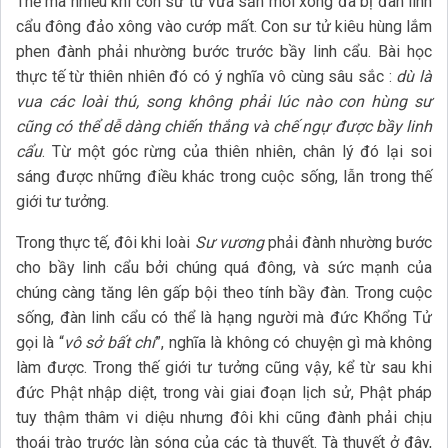
Thế mà nhiều khi con sư tử vừa săn mồi xong đã bị đàn linh
cẩu đông đảo xông vào cướp mất. Con sư tử kiêu hùng lắm
phen đành phải nhường bước trước bầy linh cẩu. Bài học
thực tế từ thiên nhiên đó có ý nghĩa vô cùng sâu sắc :
dù là
vua các loài thú, song không phải lúc nào con hùng sư
cũng có thể dễ dàng chiến thắng và chế ngự được bầy linh
cẩu
. Từ một góc rừng của thiên nhiên, chân lý đó lại soi
sáng được những điều khác trong cuộc sống, lẫn trong thế
giới tư tưởng.
Trong thực tế, đôi khi loài
Sư vương
phải đành nhường bước
cho bầy linh cẩu bởi chúng quá đông, và sức mạnh của
chúng càng tăng lên gấp bội theo tính bầy đàn. Trong cuộc
sống, đàn linh cẩu có thể là hạng người mà đức Khổng Tử
gọi là “
vô sở bất chí
”, nghĩa là không có chuyện gì mà không
làm được. Trong thế giới tư tưởng cũng vậy, kể từ sau khi
đức Phật nhập diệt, trong vài giai đoạn lịch sử, Phật pháp
tuy thậm thâm vi diệu nhưng đôi khi cũng đành phải chịu
thoái trào trước làn sóng của các tà thuyết. Tà thuyết ở đây,