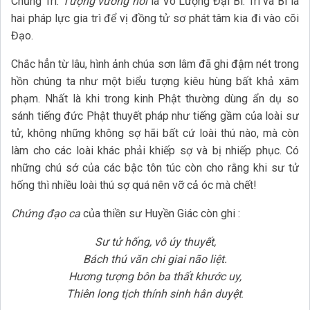
Chủng Trí.
Tượng vương hồi
là Vô Lượng Đại Bi. Trí và Bi là
hai pháp lực gia trì để vị đồng tử sơ phát tâm kia đi vào cõi
Đạo.
Chắc hẳn từ lâu, hình ảnh chúa sơn lâm đã ghi đậm nét trong
hồn chúng ta như một biểu tượng kiêu hùng bất khả xâm
phạm. Nhất là khi trong kinh Phật thường dùng ẩn dụ so
sánh tiếng đức Phật thuyết pháp như tiếng gầm của loài sư
tử, không những không sợ hãi bất cứ loài thú nào, mà còn
làm cho các loài khác phải khiếp sợ và bị nhiếp phục. Có
những chú sớ của các bậc tôn túc còn cho rằng khi sư tử
hống thì nhiều loài thú sợ quá nên vỡ cả óc mà chết!
Chứng đạo ca
của thiền sư Huyền Giác còn ghi :
Sư tử hống, vô úy thuyết,
Bách thú văn chi giai não liệt.
Hương tượng bôn ba thất khước uy,
Thiên long tịch thính sinh hân duyệt
.