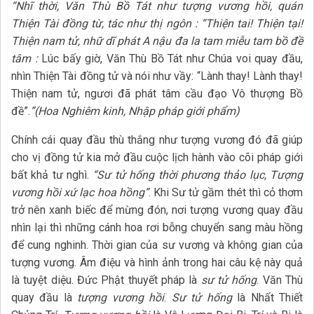
“Nhĩ thời, Văn Thù Bồ Tát như tượng vương hồi, quán
Thiện Tài đồng từ, tác như thị ngôn : “Thiện tai! Thiện tại!
Thiện nam tử, nhữ dĩ phát A nậu đa la tam miễu tam bồ đề
tâm :
Lúc bấy giờ, Văn Thù Bồ Tát như Chúa voi quay đầu,
nhìn Thiện Tài đồng tử và nói như vầy: “Lành thay! Lành thay!
Thiện nam tử, ngươi đã phát tâm cầu đạo Vô thượng Bồ
đề”.
”(Hoa Nghiêm kinh, Nhập pháp giới phẩm)
Chính cái quay đầu thù thắng như tượng vương đó đã giúp
cho vị đồng tử kia mở đầu cuộc lịch hành vào cõi pháp giới
bất khả tư nghì.
“Sư tử hống thời phương thảo lục, Tượng
vương hồi xứ lạc hoa hồng”
. Khi Sư tử gầm thét thì cỏ thơm
trở nên xanh biếc để mừng đón, nơi tượng vương quay đầu
nhìn lại thì những cánh hoa rơi bỗng chuyển sang màu hồng
để cung nghinh. Thời gian của sư vương và không gian của
tượng vương. Âm điệu và hình ảnh trong hai câu kệ này quả
là tuyệt diệu. Đức Phật thuyết pháp là
sư tử hống
. Văn Thù
quay đầu là
tượng vương hồi
.
Sư tử hống
là Nhất Thiết