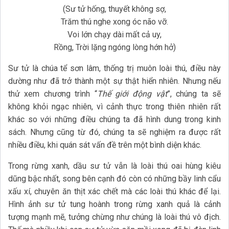
(Sư tử hống, thuyết không sợ,
Trăm thú nghe xong óc não vỡ.
Voi lớn chạy dài mất cả uy,
Rồng, Trời lặng ngóng lòng hớn hở)
Sư tử là chúa tể sơn lâm, thống trị muôn loài thú, điều này
dường như đã trở thành một sự thật hiển nhiên. Nhưng nếu
thử xem chương trình “
Thế giới động vật
”, chúng ta sẽ
không khỏi ngạc nhiên, vì cảnh thực trong thiên nhiên rất
khác so với những điều chúng ta đã hình dung trong kinh
sách. Nhưng cũng từ đó, chúng ta sẽ nghiệm ra được rất
nhiều điều, khi quán sát vấn đề trên một bình diện khác.
Trong rừng xanh, dầu sư tử vẫn là loài thú oai hùng kiêu
dũng bậc nhất, song bên cạnh đó còn có những bầy linh cẩu
xấu xí, chuyên ăn thịt xác chết mà các loài thú khác để lại.
Hình ảnh sư tử tung hoành trong rừng xanh quả là cảnh
tượng mạnh mẽ, tưởng chừng như chúng là loài thú vô địch.