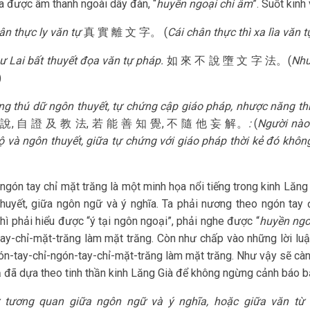
a được âm thanh ngoài dây đàn, “
huyền ngoại chi âm
”. Suốt kinh
ân thực ly văn tự
真 實 離 文 字。
(
Cái chân thực thì xa lìa văn t
ư Lai bất thuyết đọa văn tự pháp.
如 來 不 說 墮 文 字 法。(
Như
)
ng thú dữ ngôn thuyết, tự chứng cập giáo pháp, nhược năng thiện
說, 自 證 及 教 法, 若 能 善 知 覺, 不 隨 他 妄 解。
:
(
Người nào
ộ và ngôn thuyết, giữa tự chứng với giáo pháp thời kẻ đó khôn
ngón tay chỉ mặt trăng là một minh họa nổi tiếng trong kinh Lăn
huyết, giữa ngôn ngữ và ý nghĩa. Ta phải nương theo ngón tay
thì phải hiểu được “ý tại ngôn ngoại”, phải nghe được “
huyền ngo
ay-chỉ-mặt-trăng làm mặt trăng. Còn như chấp vào những lời luận 
ón-tay-chỉ-ngón-tay-chỉ-mặt-trăng làm mặt trăng. Như vậy sẽ càn
ả đã dựa theo tinh thần kinh Lăng Già để không ngừng cảnh báo bằ
 tương quan giữa ngôn ngữ và ý nghĩa, hoặc giữa văn từ (