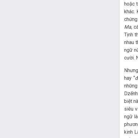
hoặc 
khác. 
chứng 
Ma
, 
Tịnh t
nhau t
ngữ nữ
cười. 
Nhưng 
hay “
đ
những 
Dzếnh 
biệt n
siêu v
ngữ là
phương
kinh L