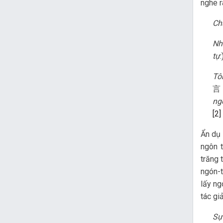
nghe r
Ch
Nh
tự
.
Tô
言 
ng
[2]
Ẩn dụ 
ngôn t
trăng 
ngón-t
lấy ng
tác gi
Sự