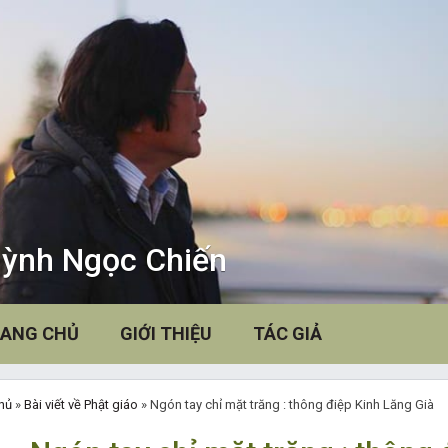
ỳnh Ngọc Chiến
(CURRENT)
ANG CHỦ
GIỚI THIỆU
TÁC GIẢ
hủ
»
Bài viết về Phật giáo
»
Ngón tay chỉ mặt trăng : thông điệp Kinh Lăng Già