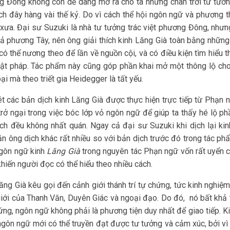
 Đông không còn dễ dàng mở ra cho ta những chân trời tư tưởn
ch đây hàng vài thế kỷ. Do vì cách thể hội ngôn ngữ và phương t
xưa. Đại sư Suzuki là nhà tư tưởng trác việt phương Đông, như
ả phương Tây, nên ông giải thích kinh Lăng Già toàn bằng những 
có thể nương theo để lần về nguồn cội, và có điều kiện tìm hiểu
ật pháp. Tác phẩm này cũng góp phần khai mở một thông lộ cho
oại mà theo triết gia Heidegger là tất yếu.
t các bản dịch kinh Lăng Già được thực hiện trực tiếp từ Phạn 
trở ngại trong việc bóc lớp vỏ ngôn ngữ để giúp ta thấy hé lộ ph
ch đều không nhất quán. Ngay cả đại sư Suzuki khi dịch lại ki
ăn ông dịch khác rất nhiều so với bản dịch trước đó trong tác p
gôn ngữ kinh
Lăng Già
trong nguyên tác Phạn ngữ vốn rất uyển c
 khiến người đọc có thể hiểu theo nhiều cách.
ăng Già kêu gọi đến cảnh giới thánh trí tự chứng, tức kinh nghiệ
iới của Thanh Văn, Duyên Giác và ngoại đạo. Do đó, nó bất khả t
ứng, ngôn ngữ không phải là phương tiện duy nhất để giao tiếp. K
gôn ngữ mới có thể truyền đạt được tư tưởng và cảm xúc, bởi vì 