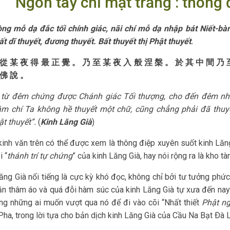
Ngón tay chỉ mặt trăng : thông 
ng mỗ dạ đắc tối chính giác, nãi chí mỗ dạ nhập bát Niết-bàn,
ất dĩ thuyết, đươ
ng thuyết. Bất thuyết thị Phật thuyết
.
從 某 夜 得 最 正 覺 。 乃 至 某 夜 入 般 涅 槃 。 於 其 中 間 乃 
 佛 說 。
 từ đêm chứng được Chánh giác Tối thượng, cho đến đêm nhập
ậm chí Ta không hề thuyết một chữ, cũng chẳng phải đã thuyế
ật thuyết”.
(
Kinh Lăng Già
)
inh văn trên có thể được xem là thông điệp xuyên suốt kinh Lăng 
i “
thánh trí tự chứng
” của kinh Lăng Già, hay nói rộng ra là kho t
ăng Già nổi tiếng là cực kỳ khó đọc, không chỉ bởi tư tưởng ph
ăn thâm áo và quá đỗi hàm súc của kinh Lăng Già tự xưa đến nay
ng những ai muốn vượt qua nó để đi vào cõi “Nhất thiết
Phật n
ha, trong lời tựa cho bản dịch kinh Lăng Già của Cầu Na Bạt Ðà La