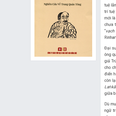
tuệ lẫ
trí tu
mới là
chưa t
“
vạch 
Rinhar
Đại sư
ông qu
giả Tr
cho ch
điển h
còn lạ
La
ṅ
kā
giữa b
Dù muố
ngữ tr