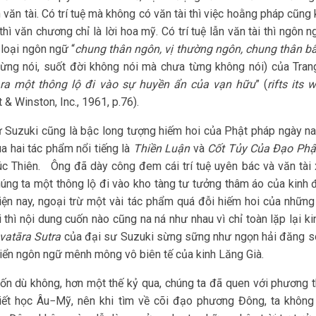
n văn tài. Có trí tuệ mà không có văn tài thì việc hoằng pháp cũn
ệ thì văn chương chỉ là lời hoa mỹ. Có trí tuệ lẫn văn tài thì ng
 loại ngôn ngữ “
chung thân ngôn, vị thường ngôn, chung thân bấ
ừng nói, suốt đời không nói mà chưa từng không nói) của Tran
ra một thông lộ đi vào sự huyền ẩn của vạn hữu
” (
rifts its 
t & Winston, Inc., 1961, p.76).
 Suzuki cũng là bậc long tượng hiếm hoi của Phật pháp ngày na
a hai tác phẩm nổi tiếng là
Thiền Luận
và
Cốt Tủy Của Đạo Phậ
úc Thiên. Ông đã dày công đem cái trí tuệ uyên bác và văn tài
úng ta một thông lộ đi vào kho tàng tư tưởng thâm áo của kinh đ
iện nay, ngoại trừ một vài tác phẩm quá đỗi hiếm hoi của những
i thì nội dung cuốn nào cũng na ná như nhau vì chỉ toàn lặp lại 
vatāra Sutra
của đại sư Suzuki sừng sững như ngọn hải đăng so
iển ngôn ngữ mênh mông vô biên tế của kinh Lăng Già.
n dù không, hơn một thế kỷ qua, chúng ta đã quen với phương t
iết học Âu−Mỹ, nên khi tìm về cõi đạo phương Đông, ta không 