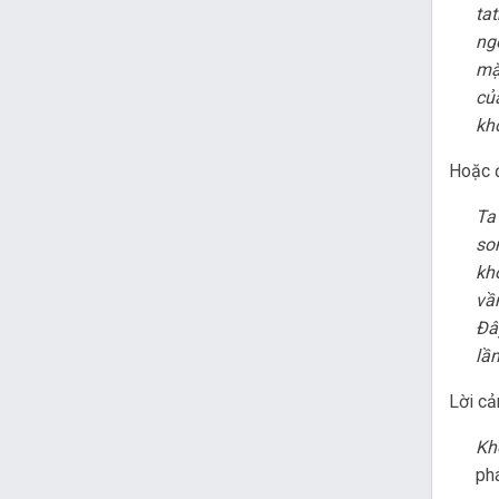
ta
ng
mặ
củ
kh
Hoặc đ
Ta
so
kh
vầ
Ðâ
lầ
Lời cả
Kh
phá