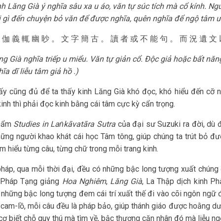
nh Lăng Già ý nghĩa sâu xa u áo, văn tự súc tích mà cổ kính. N
i gì đến chuyện bỏ văn để được nghĩa, quên nghĩa để ngộ tâm 
 伽 義 輒 幽 眇 。 文 字 簡 古 。 讀 者 或 不 能 句 。 而 況 遺 文
ng Già nghĩa triếp u miểu. Văn tự giản cổ. Độc giả hoặc bất năn
ĩa dĩ liễu tâm giả hồ .)
y cũng đủ để ta thấy kinh Lăng Già khó đọc, khó hiểu đến cỡ n
kinh thì phải đọc kinh bằng cái tâm cực kỳ cẩn trọng.
phẩm
Studies in La
ṅ
kāvatāra Sutra
của đại sư Suzuki ra đời, dù 
ững người khao khát cái học Tâm tông, giúp chúng ta trút bỏ đ
m hiểu từng câu, từng chữ trong mỗi trang kinh.
háp, qua mỗi thời đại, đều có những bậc long tượng xuất chúng đ
, Pháp Tạng giảng
Hoa Nghiêm
,
Lăng Già
, La Thập dịch kinh Ph
 những bậc long tượng đem cái trí xuất thế đi vào cõi ngôn ng
 cam-lồ, mỗi câu đều là pháp bảo, giúp thánh giáo được hoằng dư
cơ biết chỗ quy thú mà tìm về, bậc thượng căn nhân đó mà liễu n