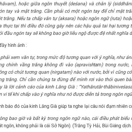
thāvam), hoặc giữa ngôn thuyết (deśana) và chân lý (siddhān
ón tay và mặt trăng. Cần phải có một ngón tay để chỉ mặt tr
t trăng. Nếu ta chấp văn tự (aksara) hoặc ngôn ngữ (ruta) hoặ
a thực tại thì điều đó cũng gây nên các hậu quả tai hại tương
ỏi đầu ngón tay sẽ không bao giờ liễu ngộ được đệ nhất nghĩa 
ầy hình ảnh :
 phải xem văn tự, trong mức độ tương quan với ý nghĩa, như ánh
ng chính vầng trăng không đi vào (apravish
ṭam
) trong nước
ông có chút tương quan (nirgatam) nào với nước, bởi vì cũng có
ng trăng. Chỉ cần chúng ta đừng để mình rơi vào thói quen bà
y là lời cảnh cáo của kinh Lăng Già : “Yathārutār-thābiniveśas
m vi tế khi chấp vào ý nghĩa như nó được diễn tả trong ngôn ngữ
nh báo đó của kinh Lăng Già giúp ta nghe lại câu nói đạm nhiên 
ông bao giờ và bất kỳ trong ngôn ngữ nào, cái điều phát biểu r
t ngôn, không phải là cái Sở Ngôn). (Trăng Tỳ Hải, Bùi Giáng dịch