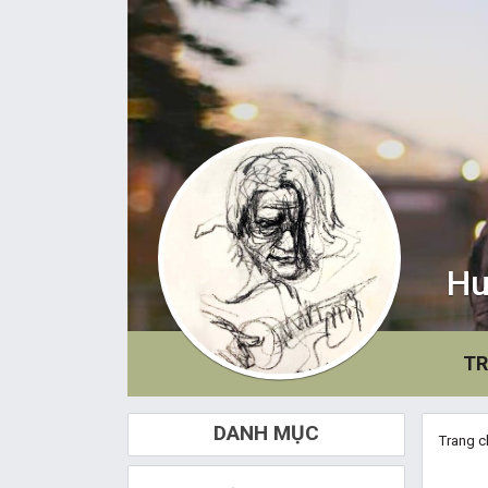
Hu
TR
DANH MỤC
Trang c