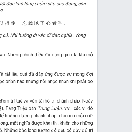
gười đọc khó lòng chấm câu cho đúng, còn
ư?
 以 得 義 。 忘 義 以 了 心 者 乎 。
g cú. Nhi huống di văn dĩ đắc nghĩa. Vong
ào. Nhưng chính điều đó cũng giúp ta khi mở
đã rất lâu, quả đã đáp ứng được sự mong đợi
ược phần nào những nỗi nhọc nhằn khi phải dò
em trí tuệ và văn tài hộ trì chánh pháp. Ngày
ật, Tăng Triệu bàn
Trung Luận
, v.v… các vị đó
ữ để hoằng dương chánh pháp, cho nên mỗi chữ
ơng, mật nghĩa được khai thị, khiến cho những
gộ. Những bậc long tượng đó đều có đầy đủ trí