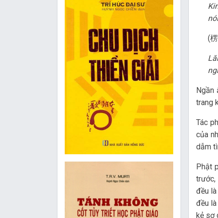
Ki
nó
(楞
Lă
ngh
Ngần ấ
trang 
Tác 
của nh
dẫm tì
Phật p
trước
đều là
đều là
kẻ sơ 