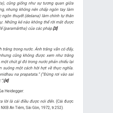
ta), cũng giống như sự tương quan giữa
ăng, nhưng không nên chấp ngón tay làm
c ngôn thuyết (deśana) làm chính tự thân
 tự. Những kẻ nào không thể rời mắt được
đế (paramārtha) của các pháp.
[3]
 trăng trong nước. Ánh trăng vẫn có đấy,
, nhưng cũng không được xem như trăng
 một chút gì đó trong nước phản chiếu lại
n suông một cách hời hợt về thực nghĩa.
anidhau na prapatata.” (“Đừng rơi vào sai
.”)
[4]
của Heidegger:
a lời là cái điều được nói đến.
(Cái được
. NXB An Tiêm, Sài Gòn, 1972, tr.252).