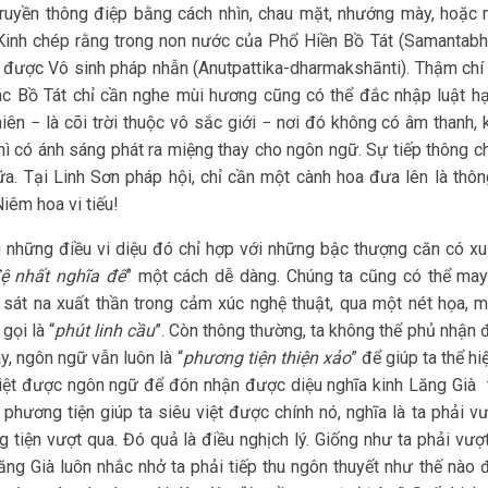
truyền thông điệp bằng cách nhìn, chau mặt, nhướng mày, hoặc
Kinh chép rằng trong non nước của Phổ Hiền Bồ Tát (Samantabha
được Vô sinh pháp nhẫn (Anutpattika-dharmakshānti). Thậm ch
các Bồ Tát chỉ cần nghe mùi hương cũng có thể đắc nhập luật 
hiên − là cõi trời thuộc vô sắc giới − nơi đó không có âm thanh,
hì có ánh sáng phát ra miệng thay cho ngôn ngữ. Sự tiếp thông 
a. Tại Linh Sơn pháp hội, chỉ cần một cành hoa đưa lên là thô
Niêm hoa vi tiếu!
những điều vi diệu đó chỉ hợp với những bậc thượng căn có xuất 
ệ nhất nghĩa đế
” một cách dễ dàng. Chúng ta cũng có thể ma
sát na xuất thần trong cảm xúc nghệ thuật, qua một nét họa, 
gọi là “
phút linh cầu
”. Còn thông thường, ta không thể phủ nhận 
ày, ngôn ngữ vẫn luôn là “
phương tiện thiện xảo
” để giúp ta thể h
iệt được ngôn ngữ để đón nhận được diệu nghĩa kinh Lăng Già t
 phương tiện giúp ta siêu việt được chính nó, nghĩa là ta phải 
 tiện vượt qua. Đó quả là điều nghịch lý. Giống như ta phải vư
ăng Già luôn nhắc nhở ta phải tiếp thu ngôn thuyết như thế nào 