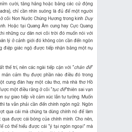
 mỉm cười, tằng hắng hoặc bằng các cử động
dra), chỉ cần nhìn suông là đủ để một người
í ở cõi Non Nước Chúng Hương trong kinh
Duy
hạnh. Hoặc tại Quang Âm cung hay Cực Quang
 khi những cư dân nơi cõi trời đó muốn nói với
chân lý ở cảnh giới đó không còn cần đến ngôn
ng điệp giác ngộ được tiếp nhận bằng một nụ
thế trí, nên các ngài tiếp cận với “
chân đế
”
y mắn cảm thụ được phần nào điều đó trong
một cung đàn hay một câu thơ, mà nhà thơ Hồ
được một điều rằng ở cõi “
tục đế
”thiên sai vạn
iện sự giao tiếp về cảm xúc lẫn tư tưởng. Muốn
hì ta vẫn phải cần đến chính ngôn ngữ. Ngôn
vượt qua cái mà chúng ta dùng chính nó để làm
ợt qua được cái bóng của chính mình. Cho nên,
để có thể hiểu được cái “ý tại ngôn ngoại” mà