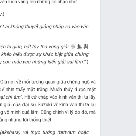
 văn luôn vang lên những lời nhắc nhở :
ự.
)
 Lai không thuyết giảng pháp sa vào văn
 tri giác, bất tùy tha vọng giải.
宗 趣 與
 khéo hiểu được sự khác biệt giữa chứng
g còn mắc vào những kiến giải sai lầm.”
)
g Già nói về mối tương quan giữa chứng ngộ và
 để nhìn thấy mặt trăng. Muốn thấy được mặt
ại chi âm
”. Hễ cứ chấp vào kinh văn thì ta lấy
giải của đại sư Suzuki về kinh văn thì ta lại
g vô minh quá lắm. Cũng chính vì lý do đó, mà
ng những lời thống thiết.
akshara) và thực tướng (tattvam hoặc