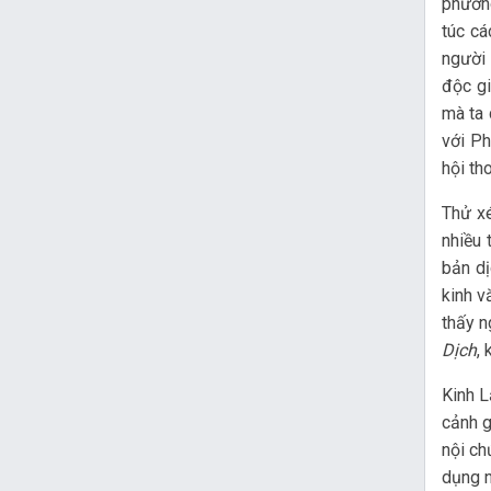
phương
túc cá
người 
độc gi
mà ta 
với Ph
hội th
Thử xé
nhiều 
bản dị
kinh v
thấy n
Dịch
,
Kinh L
cảnh g
nội ch
dụng n