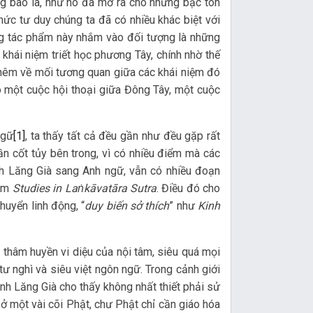
g bao la, như nó đã mở ra cho những bậc tôn
hức tư duy chúng ta đã có nhiều khác biệt với
ng tác phẩm này nhắm vào đối tượng là những
khái niệm triết học phương Tây, chính nhờ thế
 thêm về mối tương quan giữa các khái niệm đó
 một cuộc hội thoại giữa Đông Tây, một cuộc
ngữ
[1]
, ta thấy tất cả đều gần như đều gặp rất
ần cốt tủy bên trong, vì có nhiều điểm mà các
nh Lăng Già sang Anh ngữ, vẫn có nhiều đoạn
hẩm
Studies in La
ṅ
kāvatāra Sutra
. Điều đó cho
huyển linh động, “
duy biến sở thích
” như
Kinh
m thâm huyền vi diệu của nội tâm, siêu quá mọi
ư nghì và siêu việt ngôn ngữ. Trong cảnh giới
inh Lăng Già cho thấy không nhất thiết phải sử
ở một vài cõi Phật, chư Phật chỉ cần giáo hóa