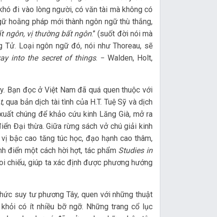
g khó đi vào lòng người, có văn tài mà không có
ôn ngữ hoằng pháp mới thành ngôn ngữ thù thắng,
t ngôn, vị thường bất ngôn
.” (suốt đời nói mà
g Tử. Loại ngôn ngữ đó, nói như Thoreau, sẽ
way into the secret of things
. − Walden, Holt,
y. Bạn đọc ở Việt Nam đã quá quen thuộc với
t
, qua bản dịch tài tình của H.T. Tuệ Sỹ và dịch
 xuất chúng để khảo cứu kinh Lăng Già, mở ra
iển Đại thừa. Giữa rừng sách vở chú giải kinh
 vị bậc cao tăng túc học, đạo hạnh cao thâm,
kinh điển một cách hời hợt, tác phẩm
Studies in
i chiếu, giúp ta xác định được phương hướng
hức suy tư phương Tây, quen với những thuật
khỏi có ít nhiều bỡ ngỡ. Những trang cổ lục