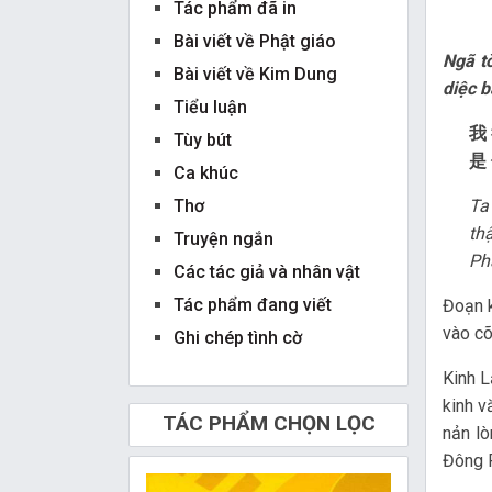
Tác phẩm đã in
Bài viết về Phật giáo
Ngã tò
Bài viết về Kim Dung
diệc b
Tiểu luận
我 
Tùy bút
是
Ca khúc
Thơ
Ta
th
Truyện ngắn
Ph
Các tác giả và nhân vật
Tác phẩm đang viết
Đoạn k
vào cõ
Ghi chép tình cờ
Kinh L
kinh v
TÁC PHẨM CHỌN LỌC
nản lò
Đông P