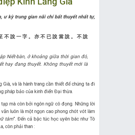
điệp Kinh Lăng Già
 ư kỳ trung gian nãi chí bất thuyết nhất tự,
至 不 說 一 字 。 亦 不 已 說 當 說 。 不 說
 Niết-bàn, ở khoảng giữa thời gian đó,
t hay đang thuyết. Không thuyết mới là
Già, và là hành trang cần thiết để chúng ta đi
àng pháp bảo của kinh điển Đại thừa.
ức tạp mà còn bởi ngôn ngữ cô đọng. Những lời
 vẫn luôn là một ngọn cao phong chót vót làm
gữ tâm
”. Đến cả bậc túc học uyên bác như Tô
, còn phải than :